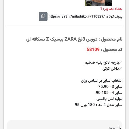
تعداد تصاویر: 1
پیوند کوتاه:
https://fva3.ir/miladriko.ir/110829/
نام محصول : دورس 3نخ ZARA بیسیک Z نسکافه ای
کد محصول :
58109
✅پارچه 3نخ پنبه ضخیم
✅داخل کرکی
انتخاب سایز بر اساس وزن
سایز 3- 75.90
سایز 4- 90.105
قواره لش باکسی
سایز مدل 4 قد : 180 وزن 95
ناموجود