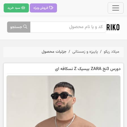
فروش ویژه
سبد خرید
جستجو
میلاد ریکو
پاییزه و زمستانی
جزئیات محصول
دورس 3نخ ZARA بیسیک Z نسکافه ای