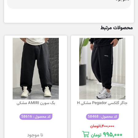
محصولات مرتبط
جاگر گلکسی Pegador مشکی H
بگ سورن AMIRI مشکی
کد محصول : 58468
کد محصول : 58616
۱,۴۰۰,۰۰۰
تومان
۹۹۵,۰۰۰
تومان
نا موجود