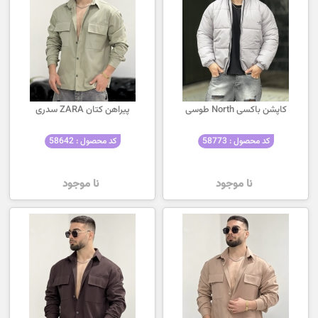
کاپشن باکسی North طوسی
پیراهن کتان ZARA سدری
کد محصول : 58773
کد محصول : 58642
نا موجود
نا موجود