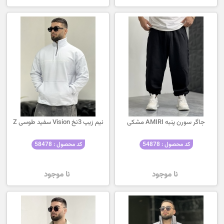
جاگر سورن پنبه AMIRI مشکی
نیم زیپ 3نخ Vision سفید طوسی Z
کد محصول : 54878
کد محصول : 58478
نا موجود
نا موجود