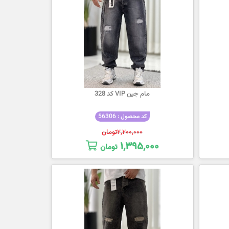
مام جین VIP کد 328
کد محصول : 56306
۲,۲۰۰,۰۰۰
تومان
۱,۳۹۵,۰۰۰
تومان