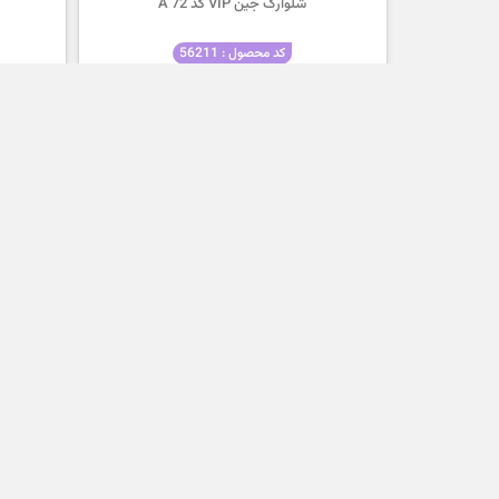
شلوارک جین VIP کد 72 A
کد محصول : 56211
۱,۸۰۰,۰۰۰
تومان
۱,۲۹۵,۰۰۰
تومان
بگ جین VIP کد 542 B
کد محصول : 56302
۲,۲۰۰,۰۰۰
تومان