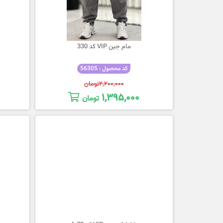
مام جین VIP کد 330
کد محصول : 56305
۲,۲۰۰,۰۰۰
تومان
۱,۳۹۵,۰۰۰
تومان