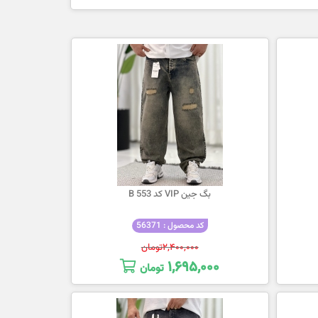
بگ جین VIP کد 553 B
کد محصول : 56371
۲,۴۰۰,۰۰۰
تومان
۱,۶۹۵,۰۰۰
تومان