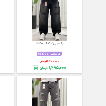
بگ جین VIP کد 552 B
کد محصول : 56370
۲,۴۰۰,۰۰۰
تومان
۱,۶۹۵,۰۰۰
تومان