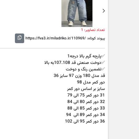
Next
تعداد تصاویر: 1
پیوند کوتاه:
https://fva3.ir/miladriko.ir/110969/
✅پارچه گرم بالا درجه1
✅دوخت صنعتی قد 107.108به بالا
✅تضمین رنگ و دوخت
قد مدل 180 وزن 97 سایز 36
دور کمر مدل 98
سایز بر اساس دور کمر
31 دور کمر 75 الی 79
32 دور کمر 80 الی 84
33 دور کمر 85 الی 88
34 دور کمر 89 الی 94
36 دور کمر 95 الی 102