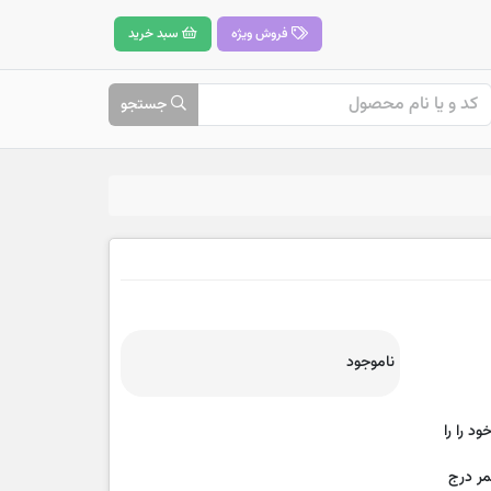
فروش ویژه
سبد خرید
جستجو
ناموجود
د را را
بق دور کمر درج