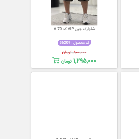
شلوارک جین VIP کد 70 A
کد محصول : 56209
۱,۸۰۰,۰۰۰
تومان
۱,۲۹۵,۰۰۰
تومان