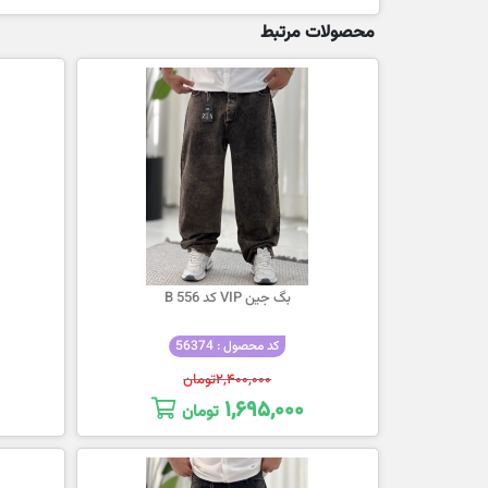
محصولات مرتبط
بگ جین VIP کد 556 B
کد محصول : 56374
۲,۴۰۰,۰۰۰
تومان
۱,۶۹۵,۰۰۰
تومان