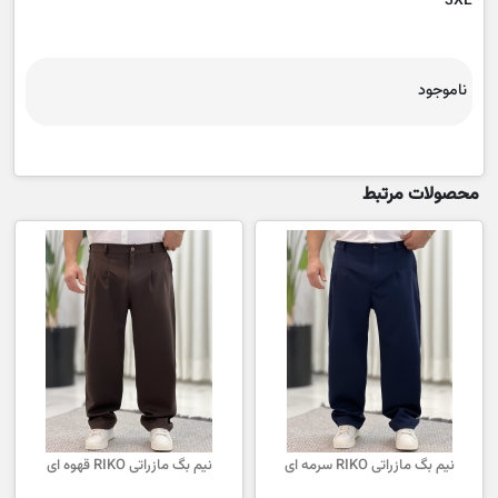
3XL
ناموجود
محصولات مرتبط
نیم بگ مازراتی RIKO سرمه ای
نیم بگ مازراتی RIKO قهوه ای