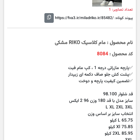
تعداد تصاویر: 1
پیوند کوتاه:
https://fva3.ir/miladriko.ir/85482/
نام محصول : مام کلاسیک RIKO مشکی
کد محصول :
8084
✅️پارچه مازراتی درجه 1 ، کپ مام فیت
✅️پشت کش جلو صاف دکمه ای زیپدار
✅️تضمین کیفیت پارچه و دوخت
قد شلوار 98.100
سایز مدل با قد 180 وزن 96 2 ایکس
‎ L XL 2XL 3XL
انتخاب سایز بر اساس وزن
L 65.75 کیلو
Xl 75.85 کیلو
2XL 85.95 کیلو