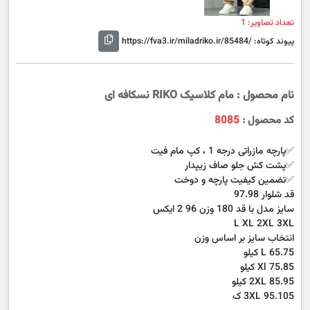
تعداد تصاویر: 1
پیوند کوتاه:
https://fva3.ir/miladriko.ir/85484/
نام محصول : مام کلاسیک RIKO نسکافه ای
کد محصول :
8085
✅️پارچه مازراتی درجه 1 ، کپ مام فیت
✅️پشت کش جلو صاف زیپدار
✅️تضمین کیفیت پارچه و دوخت
قد شلوار 97.98
سایز مدل با قد 180 وزن 96 2 ایکس
‎ L XL 2XL 3XL
انتخاب سایز بر اساس وزن
L 65.75 کیلو
Xl 75.85 کیلو
2XL 85.95 کیلو
3XL 95.105 ک