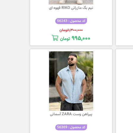
نیم بگ مازراتی RIKO قهوه ای
کد محصول : 56243
۱,۳۰۰,۰۰۰
تومان
۹۹۵,۰۰۰
تومان
پیراهن وست ZARA آسمانی
کد محصول : 56369