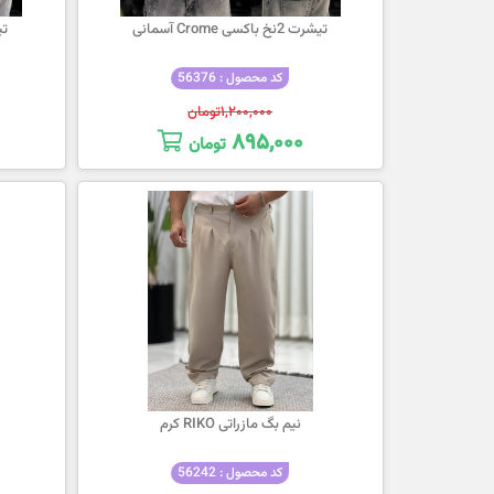
تیشرت 2نخ باکسی Crome آسمانی
تیشرت
کد محصول : 56376
۱,۲۰۰,۰۰۰
تومان
۸۹۵,۰۰۰
تومان
نیم بگ مازراتی RIKO کرم
کد محصول : 56242