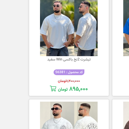
تیشرت 2نخ باکسی Win سفید
کد محصول : 56381
۱,۲۰۰,۰۰۰
تومان
۸۹۵,۰۰۰
تومان