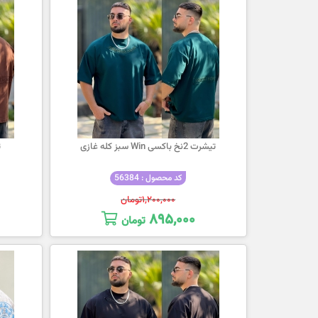
تیشرت 2نخ باکسی Win سبز کله غازی
ت
کد محصول : 56384
۱,۲۰۰,۰۰۰
تومان
۸۹۵,۰۰۰
تومان