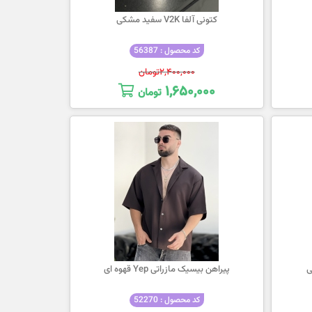
کتونی آلفا V2K سفید مشکی
کد محصول : 56387
۲,۴۰۰,۰۰۰
تومان
۱,۶۵۰,۰۰۰
تومان
پیراهن بیسیک مازراتی Yep قهوه ای
کد محصول : 52270