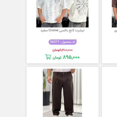
تیشرت 2نخ باکسی Crome سفید
کد محصول : 56377
۱,۲۰۰,۰۰۰
تومان
۸۹۵,۰۰۰
تومان