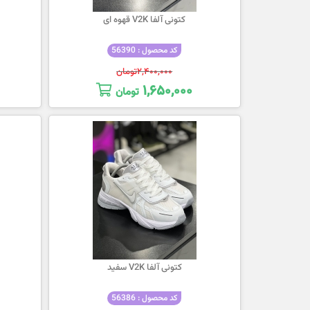
کتونی آلفا V2K قهوه ای
کد محصول : 56390
۲,۴۰۰,۰۰۰
تومان
۱,۶۵۰,۰۰۰
تومان
کتونی آلفا V2K سفید
کد محصول : 56386