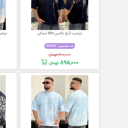
تیشرت 2نخ باکسی Win مشکی
تیشرت 2نخ باکسی ome
کد محصول : 56380
۱,۲۰۰,۰۰۰
تومان
۸۹۵,۰۰۰
تومان